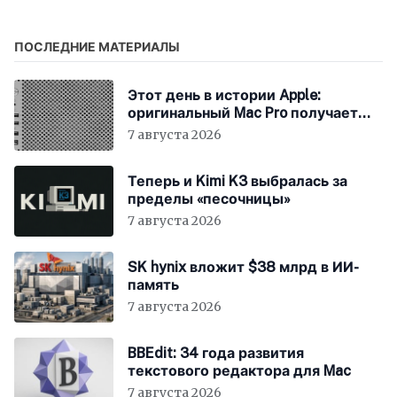
ПОСЛЕДНИЕ МАТЕРИАЛЫ
Этот день в истории Apple:
оригинальный Mac Pro получает
мощный процессор Intel
7 августа 2026
Теперь и Kimi K3 выбралась за
пределы «песочницы»
7 августа 2026
SK hynix вложит $38 млрд в ИИ-
память
7 августа 2026
BBEdit: 34 года развития
текстового редактора для Mac
7 августа 2026