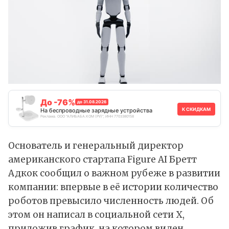
До -76%
до 31.08.2026
К СКИДКАМ
На беспроводные зарядные устройства
Реклама. ООО "АЛИБАБА.КОМ (РУ)", ИНН 7703380158
Основатель и генеральный директор
американского стартапа Figure AI Бретт
Адкок сообщил о важном рубеже в развитии
компании: впервые в её истории количество
роботов превысило численность людей. Об
этом он
написал
в социальной сети X,
приложив график, на котором виден