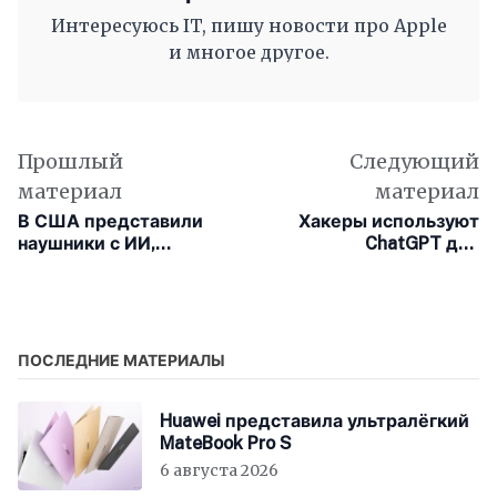
Интересуюсь IT, пишу новости про Apple
и многое другое.
Прошлый
Следующий
материал
материал
В США представили
Хакеры используют
наушники с ИИ,
ChatGPT для
которые позволяют
заражения macOS
вести разговор даже в
новым вирусом
очень шумном баре
ПОСЛЕДНИЕ МАТЕРИАЛЫ
Huawei представила ультралёгкий
MateBook Pro S
6 августа 2026