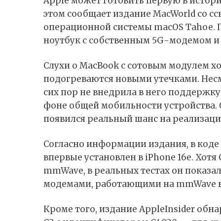
Apple может готовить первую в истор
этом
сообщает
издание MacWorld со с
операционной системы
macOS
Tahoe. 
ноутбук с собственным 5G-модемом 
Слухи о
MacBook
с сотовым модулем ход
подогреваются новыми утечками. Несм
сих пор не внедрила в него поддержку
фоне общей мобильности устройства. О
появился реальный шанс на реализаци
Согласно информации издания, в код
впервые установлен в
iPhone 16e
. Хотя
mmWave, в реальных тестах он показа
модемами, работающими на mmWave 
Кроме того, издание AppleInsider
обна