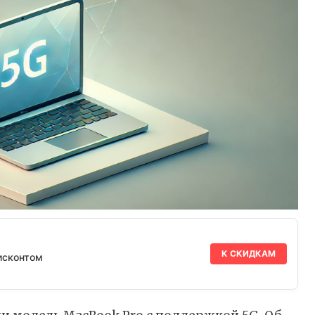
К СКИДКАМ
исконтом