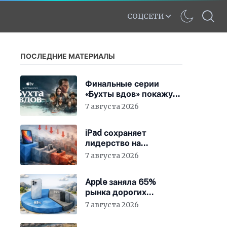
СОЦСЕТИ
ПОСЛЕДНИЕ МАТЕРИАЛЫ
Финальные серии
«Бухты вдов» покажут
в кинотеатрах
7 августа 2026
iPad сохраняет
лидерство на
стажирующем рынке
7 августа 2026
Apple заняла 65%
рынка дорогих
смартфонов
7 августа 2026