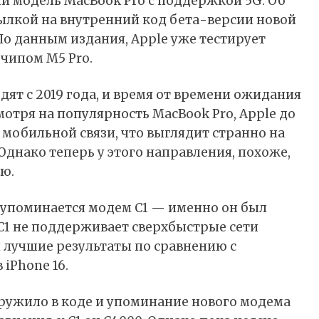
ии модель
MacBook Pro
с поддержкой 5G. Об
сылкой на внутренний код бета-версии новой
По данным издания, Apple уже тестирует
и чипом
M5
Pro.
ят с 2019 года, и время от времени ожидания
отря на популярность MacBook Pro,
Apple
до
 мобильной связи, что выглядит странно на
днако теперь у этого направления, похоже,
ю.
е упоминается модем
C1
— именно он был
 C1 не поддерживает сверхбыстрые сети
л лучшие результаты по сравнению с
в
iPhone 16
.
ружило
в коде и упоминание нового модема