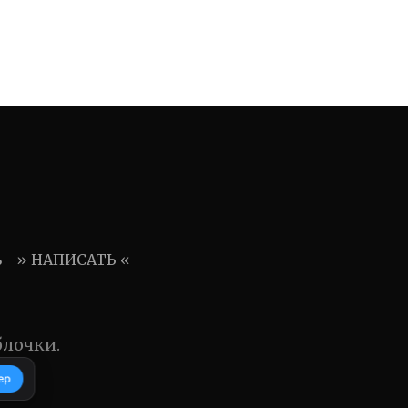
ь
» НАПИСАТЬ «
блочки.
ер