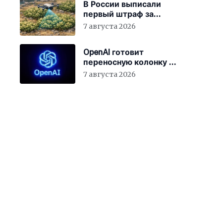
В России выписали
первый штраф за
борщевик с помощью
7 августа 2026
ИИ
OpenAI готовит
переносную колонку за
$400
7 августа 2026