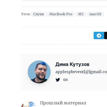
Теги:
Слухи
MacBook Pro
M5
macOS
Дима Кутузов
applespbevent[@]gmail.co
Прошлый материал