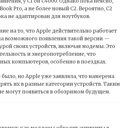
нения, у C1 он C4000. Однако пока неясно,
ook Pro, а не более новый C2. Вероятно, C2
ка не адаптирован для ноутбуков.
ние на то, что Apple действительно работает
ина возможного появления такой версии —
урой своих устройств, включая модемы. Это
ельность и энергопотребление, что
ных компьютеров, особенно в поездках.
 было, но Apple уже заявляла, что намерена
ять их в разные категории устройств. Таким
не могут появиться в обозримом будущем.
врики: как моддеры обходят античиты в