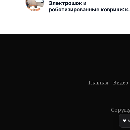
Электрошок и
роботизированные коврики: к
моддеры обходят античиты в
шутерах
Главная
Видео
Copyri
❤️ 