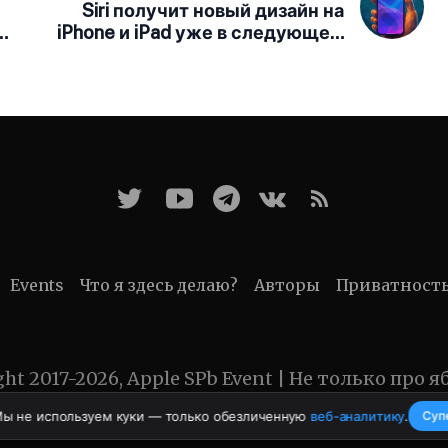
Siri получит новый дизайн на
ак
iPhone и iPad уже в следующем
году
Events
Что я здесь делаю?
Авторы
Приватност
ght 2017-2026, Apple SPb Event | Не только про я
Мы не используем куки — только обезличенную
веб-аналитику
.
Суп