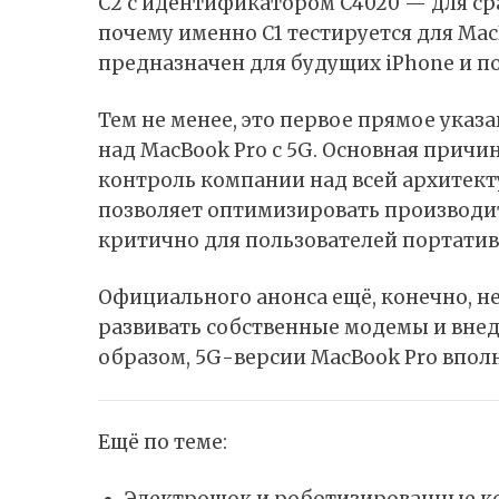
C2
с идентификатором C4020 — для срав
почему именно C1 тестируется для MacB
предназначен для будущих
iPhone
и по
Тем не менее, это первое прямое указа
над MacBook Pro с 5G. Основная прич
контроль компании над всей архитект
позволяет оптимизировать производит
критично для пользователей портатив
Официального анонса ещё, конечно, не
развивать собственные модемы и внедр
образом, 5G-версии MacBook Pro впол
Ещё по теме:
Электрошок и роботизированные ко