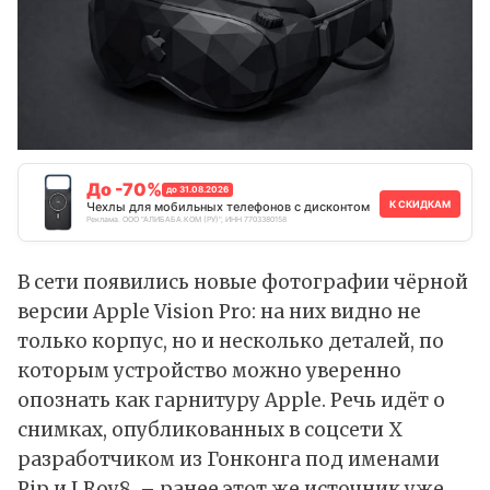
До -70%
до 31.08.2026
К СКИДКАМ
Чехлы для мобильных телефонов с дисконтом
Реклама. ООО "АЛИБАБА.КОМ (РУ)", ИНН 7703380158
В сети появились новые фотографии чёрной
версии Apple Vision Pro: на них видно не
только корпус, но и несколько деталей, по
которым устройство можно уверенно
опознать как гарнитуру Apple. Речь идёт о
снимках,
опубликованных
в соцсети X
разработчиком из Гонконга под именами
Pip и LRoy8, – ранее этот же источник уже