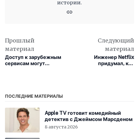
истории.
Прошлый
Следующий
материал
материал
Доступ к зарубежным
Инженер Netflix
сервисам могут
придумал, как
упростить без VPN
перестать кормить ИИ
мусорными запросами
и уже сэкономил $700
000
ПОСЛЕДНИЕ МАТЕРИАЛЫ
Apple TV готовит комедийный
детектив с Джеймсом Марсденом
8 августа 2026