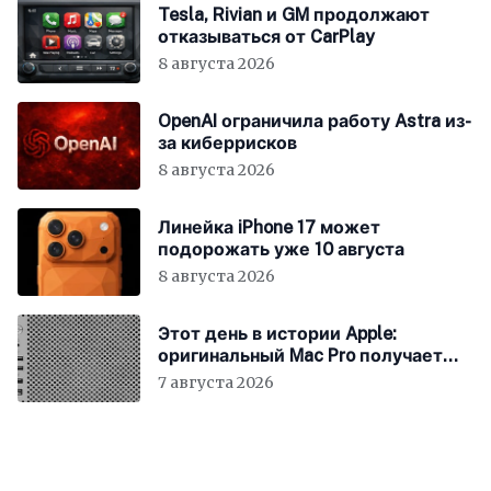
Tesla, Rivian и GM продолжают
отказываться от CarPlay
8 августа 2026
OpenAI ограничила работу Astra из-
за киберрисков
8 августа 2026
Линейка iPhone 17 может
подорожать уже 10 августа
8 августа 2026
Этот день в истории Apple:
оригинальный Mac Pro получает
мощный процессор Intel
7 августа 2026