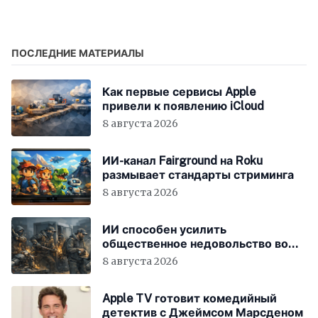
замедление и
блокировку Telegram
ПОСЛЕДНИЕ МАТЕРИАЛЫ
Как первые сервисы Apple
привели к появлению iCloud
8 августа 2026
ИИ-канал Fairground на Roku
размывает стандарты стриминга
8 августа 2026
ИИ способен усилить
общественное недовольство во
всём мире
8 августа 2026
Apple TV готовит комедийный
детектив с Джеймсом Марсденом