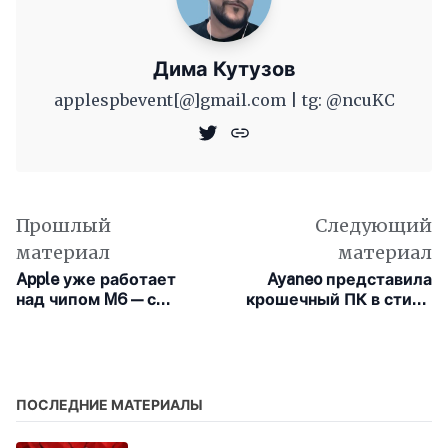
Дима Кутузов
applespbevent[@]gmail.com | tg: @ncuKC
Прошлый
Следующий
материал
материал
Apple уже работает
Ayaneo представила
над чипом M6 — с
крошечный ПК в стиле
модемом для будущих
Macintosh Classic с
Mac
откидным дисплеем
ПОСЛЕДНИЕ МАТЕРИАЛЫ