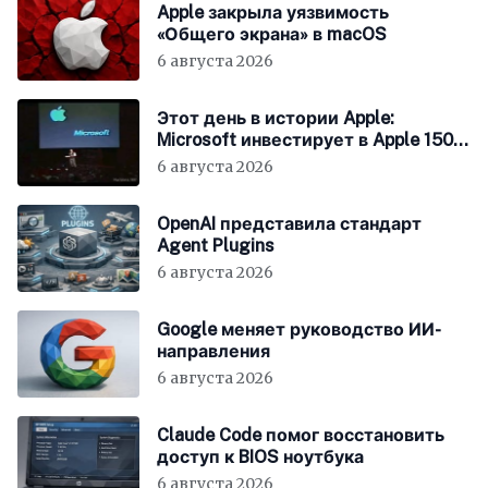
Apple закрыла уязвимость
«Общего экрана» в macOS
6 августа 2026
Этот день в истории Apple:
Microsoft инвестирует в Apple 150
миллионов долларов
6 августа 2026
OpenAI представила стандарт
Agent Plugins
6 августа 2026
Google меняет руководство ИИ-
направления
6 августа 2026
Claude Code помог восстановить
доступ к BIOS ноутбука
6 августа 2026