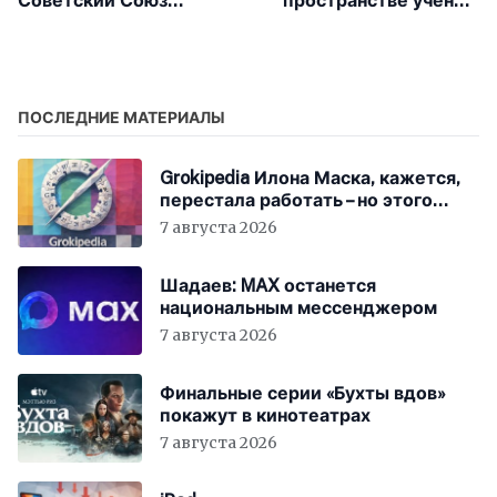
Советский Союз
пространстве учёные
впервые мягко
признали полезными
прилунился
ПОСЛЕДНИЕ МАТЕРИАЛЫ
Grokipedia Илона Маска, кажется,
перестала работать – но этого
никто не заметил
7 августа 2026
Шадаев: MAX останется
национальным мессенджером
7 августа 2026
Финальные серии «Бухты вдов»
покажут в кинотеатрах
7 августа 2026