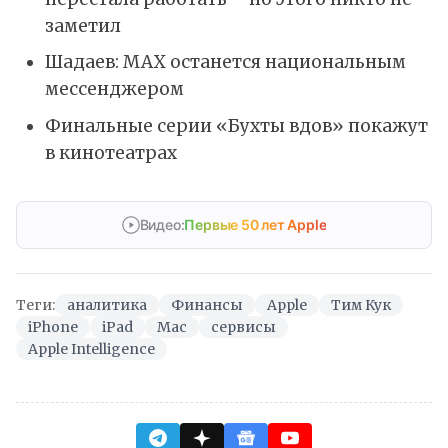
заметил
Шадаев: MAX останется национальным
мессенджером
Финальные серии «Бухты вдов» покажут
в кинотеатрах
Видео:
Первые 50 лет Apple
Теги:
аналитика
Финансы
Apple
Тим Кук
iPhone
iPad
Mac
сервисы
Apple Intelligence