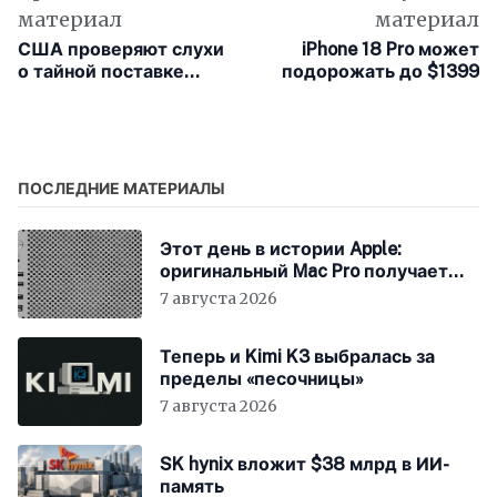
материал
материал
США проверяют слухи
iPhone 18 Pro может
о тайной поставке
подорожать до $1399
запрещённого
литографа ASML в
Китай
ПОСЛЕДНИЕ МАТЕРИАЛЫ
Этот день в истории Apple:
оригинальный Mac Pro получает
мощный процессор Intel
7 августа 2026
Теперь и Kimi K3 выбралась за
пределы «песочницы»
7 августа 2026
SK hynix вложит $38 млрд в ИИ-
память