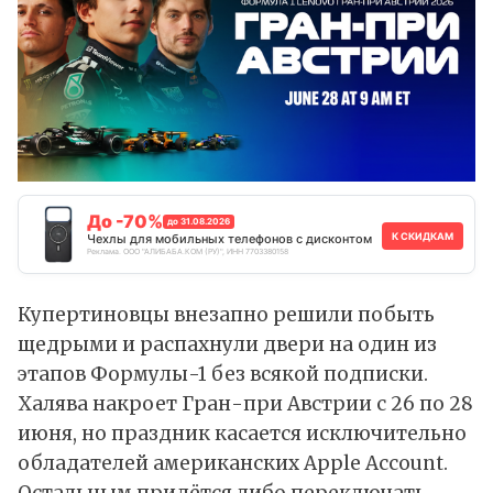
До -70%
до 31.08.2026
К СКИДКАМ
Чехлы для мобильных телефонов с дисконтом
Реклама. ООО "АЛИБАБА.КОМ (РУ)", ИНН 7703380158
Купертиновцы внезапно решили побыть
щедрыми и распахнули двери на один из
этапов Формулы-1 без всякой подписки.
Халява накроет Гран-при Австрии с 26 по 28
июня, но праздник касается исключительно
обладателей американских Apple Account.