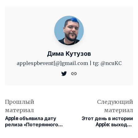
Дима Кутузов
applespbevent[@]gmail.com | tg: @ncuKC
Прошлый
Следующий
материал
материал
Apple объявила дату
Этот день в истории
релиза «Потерянного
Apple: выходит
автобуса» и показала
компьютер с
трейлер
аудиовизуальными