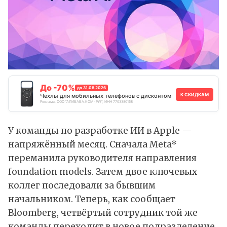
До -70%
до 31.08.2026
К СКИДКАМ
Чехлы для мобильных телефонов с дисконтом
Реклама. ООО "АЛИБАБА.КОМ (РУ)", ИНН 7703380158
У команды по разработке
ИИ
в Apple —
напряжённый месяц. Сначала
Meta
*
переманила руководителя направления
foundation models. Затем двое ключевых
коллег последовали за бывшим
начальником. Теперь, как
сообщает
Bloomberg, четвёртый сотрудник той же
команды переходит в новое подразделение