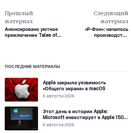
Прошлый
Следующий
материал
материал
Анонсировано уютное
«Р-Фон»: началось
приключение Tales of
производство
the Shire: A The Lord of
российского
the Rings Game по
антишпионского
«Властелину колец»
смартфона на ОС Rosa
Mobile
ПОСЛЕДНИЕ МАТЕРИАЛЫ
Apple закрыла уязвимость
«Общего экрана» в macOS
6 августа 2026
Этот день в истории Apple:
Microsoft инвестирует в Apple 150
миллионов долларов
6 августа 2026