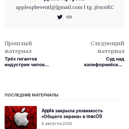
applespbevent[@]gmail.com | tg: @ncuKC
Прошлый
Следующий
материал
материал
Трёх гигантов
Суд над
индустрии чипов
калифорнийским
памяти обвинили в
поджигателем
сговоре
сорвался из-за логов
ChatGPT
ПОСЛЕДНИЕ МАТЕРИАЛЫ
Apple закрыла уязвимость
«Общего экрана» в macOS
6 августа 2026