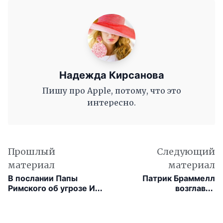
Надежда Кирсанова
Пишу про Apple, потому, что это
интересно.
Прошлый
Следующий
материал
материал
В послании Папы
Патрик Браммелл
Римского об угрозе ИИ
возглавит
нашли следы
австралийский
нейросети
триллер Last Seen