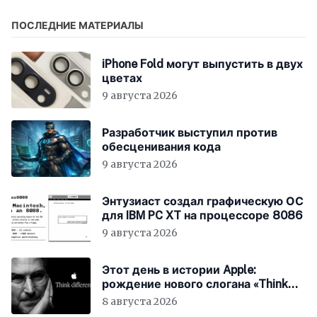
ПОСЛЕДНИЕ МАТЕРИАЛЫ
iPhone Fold могут выпустить в двух
цветах
9 августа 2026
Разработчик выступил против
обесценивания кода
9 августа 2026
Энтузиаст создал графическую ОС
для IBM PC XT на процессоре 8086
9 августа 2026
Этот день в истории Apple:
рождение нового слогана «Think
Different»
8 августа 2026