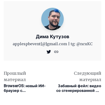
Дима Кутузов
applespbevent[@]gmail.com | tg: @ncuKC
Прошлый
Следующий
материал
материал
BrowserOS: новый ИИ-
Забавный фейл: видео
браузер с
со сгенерированной ИИ
автоматизацией
видеоигрой вызывало
вебзадач
волну смеха