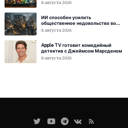
8 августа 2026
ИИ способен усилить
общественное недовольство во
всём мире
8 августа 2026
Apple TV готовит комедийный
детектив с Джеймсом Марсденом
8 августа 2026