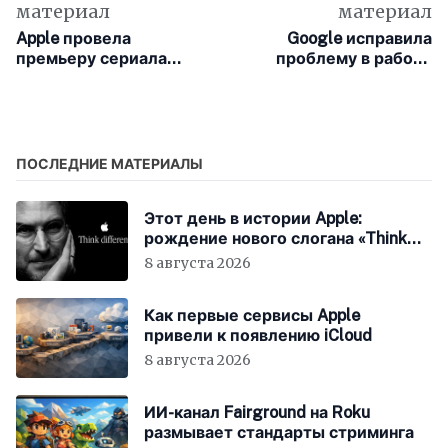
материал
материал
Apple провела
Google исправила
премьеру сериала
проблему в работе
«Связь» в Париже
приложение «Google
Фото»
ПОСЛЕДНИЕ МАТЕРИАЛЫ
Этот день в истории Apple:
рождение нового слогана «Think
Different»
8 августа 2026
Как первые сервисы Apple
привели к появлению iCloud
8 августа 2026
ИИ-канал Fairground на Roku
размывает стандарты стриминга