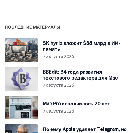
от рискованной затеи
по лечению людей ИИ-
до мировой сети
врачом с почти
абсолютной точностью
диагностики
ПОСЛЕДНИЕ МАТЕРИАЛЫ
SK hynix вложит $38 млрд в ИИ-
память
7 августа 2026
BBEdit: 34 года развития
текстового редактора для Mac
7 августа 2026
Mac Pro исполнилось 20 лет
7 августа 2026
Почему Apple удаляет Telegram, но