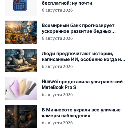
бесплатной; ну почти
6 августа 2026
Всемирный банк прогнозирует
ускоренное развитие бедных
стран за счёт ИИ
6 августа 2026
Люди предпочитают истории,
написанные ИИ, особенно когда им
говорят, что они были написаны
6 августа 2026
человеком
Huawei представила ультралёгкий
MateBook Pro S
6 августа 2026
В Миннесоте украли все уличные
камеры наблюдения
6 августа 2026