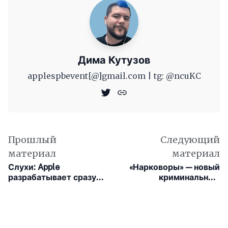
Дима Кутузов
applespbevent[@]gmail.com | tg: @ncuKC
Прошлый
Следующий
материал
материал
Слухи: Apple
«Нарковоры» — новый
разрабатывает сразу
криминальный
несколько версий
триллер Apple TV+
нового Studio Display
получает высокие
оценки от критиков