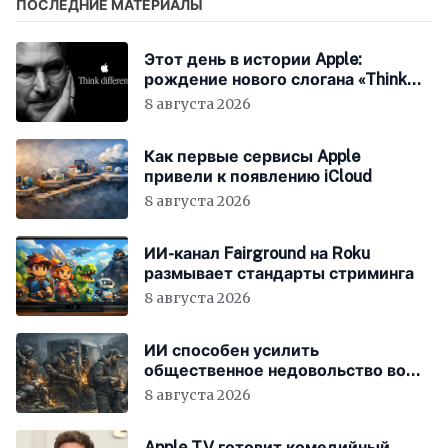
ПОСЛЕДНИЕ МАТЕРИАЛЫ
Этот день в истории Apple:
рождение нового слогана «Think
Different»
8 августа 2026
Как первые сервисы Apple
привели к появлению iCloud
8 августа 2026
ИИ-канал Fairground на Roku
размывает стандарты стриминга
8 августа 2026
ИИ способен усилить
общественное недовольство во
всём мире
8 августа 2026
Apple TV готовит комедийный