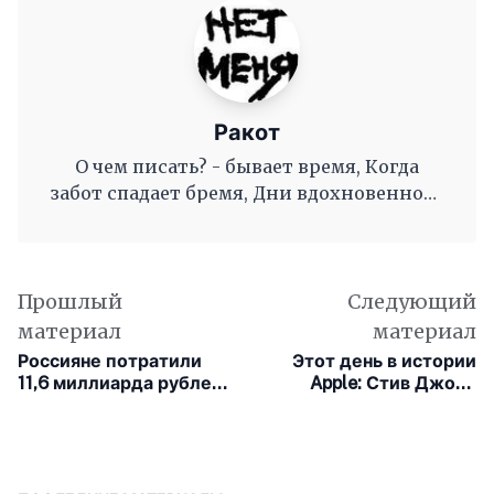
Ракот
О чем писать? - бывает время, Когда
забот спадает бремя, Дни вдохновенного
труда, Когда и ум и сердце полны, И
рифмы дружные, как волны, Журча, одна
во след другой Несутся вольной чередой.
Прошлый
Следующий
материал
материал
Россияне потратили
Этот день в истории
11,6 миллиарда рублей
Apple: Стив Джобс
на донаты геймерам и
теряет контроль над
игровой контент в 2018
подразделением Mac
?