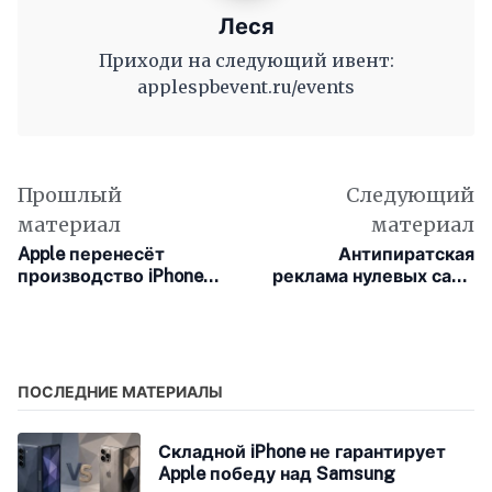
Леся
Приходи на следующий ивент:
applespbevent.ru/events
Прошлый
Следующий
материал
материал
Apple перенесёт
Антипиратская
производство iPhone
реклама нулевых сама
для США из Китая в
нарушила авторские
Индию к 2027 году
права
ПОСЛЕДНИЕ МАТЕРИАЛЫ
Складной iPhone не гарантирует
Apple победу над Samsung