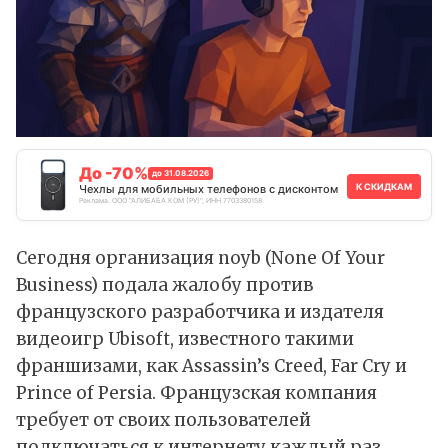
До -70%
до 31.08.2026
К СКИДКАМ
Чехлы для мобильных телефонов с дисконтом
Реклама. ООО "АЛИБАБА.КОМ (РУ)", ИНН 7703380158
Сегодня организация noyb (None Of Your
Business) подала
жалобу
против
французского разработчика и издателя
видеоигр Ubisoft, известного такими
франшизами, как Assassin’s Creed, Far Cry и
Prince of Persia. Французская компания
требует от своих пользователей
подключаться к интернету каждый раз,