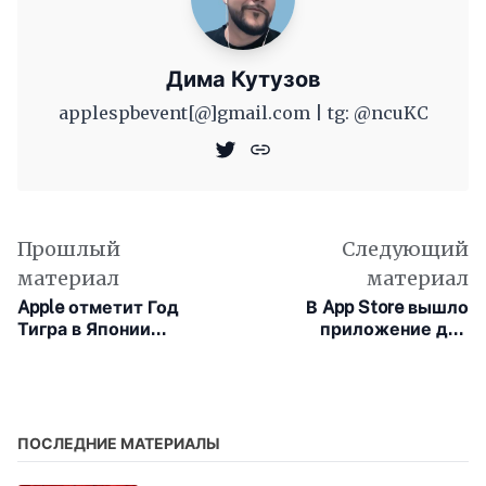
Дима Кутузов
applespbevent[@]gmail.com | tg: @ncuKC
Прошлый
Следующий
материал
материал
Apple отметит Год
В App Store вышло
Тигра в Японии
приложение для
специальным
настройки курков и
изданием AirTag и
вибрации на DualSense
Beats Studio Buds
ПОСЛЕДНИЕ МАТЕРИАЛЫ