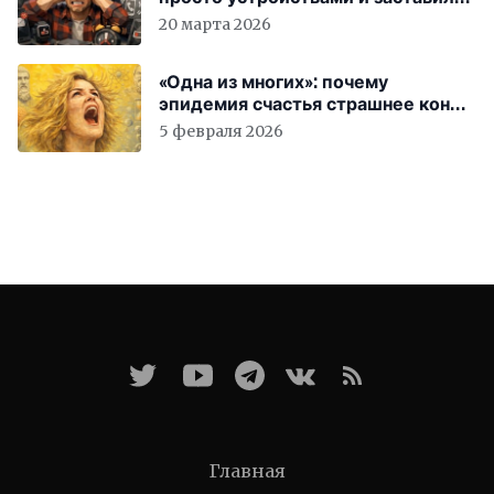
вас бесплатно работать
20 марта 2026
«Одна из многих»: почему
эпидемия счастья страшнее конца
света
5 февраля 2026
Главная