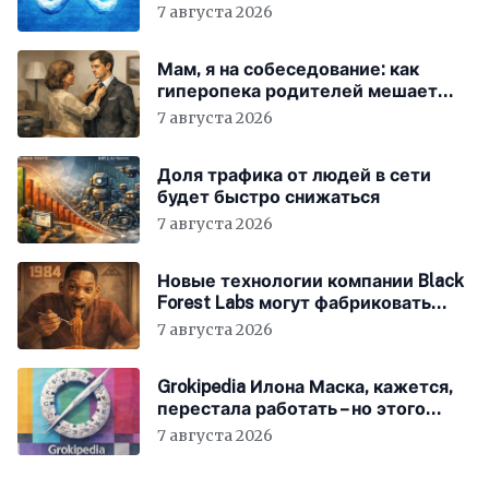
соцсетей
7 августа 2026
Мам, я на собеседование: как
гиперопека родителей мешает
«зумерам» устроиться в компанию
7 августа 2026
Доля трафика от людей в сети
будет быстро снижаться
7 августа 2026
Новые технологии компании Black
Forest Labs могут фабриковать
историю, как в «1984»
7 августа 2026
Grokipedia Илона Маска, кажется,
перестала работать – но этого
никто не заметил
7 августа 2026