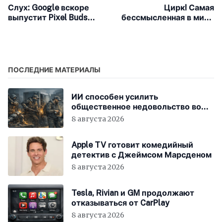
Слух: Google вскоре
Цирк! Самая
выпустит Pixel Buds
бессмысленная в мире
Pro, чтобы
клавиатура обзавелась
конкурировать с
второй версией
AirPods Pro от Apple
ПОСЛЕДНИЕ МАТЕРИАЛЫ
ИИ способен усилить
общественное недовольство во
всём мире
8 августа 2026
Apple TV готовит комедийный
детектив с Джеймсом Марсденом
8 августа 2026
Tesla, Rivian и GM продолжают
отказываться от CarPlay
8 августа 2026