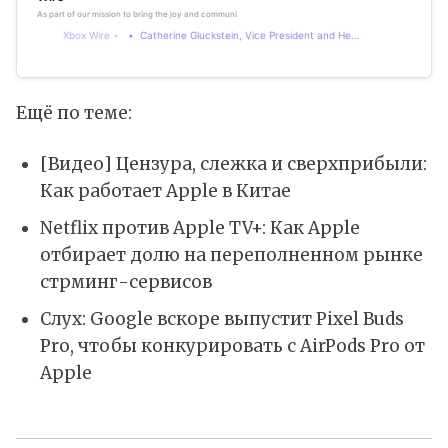
As part of our mission to bring the joy and community of gaming to players wherever they are and to m
Xbox Wire
Catherine Gluckstein, Vice President and Head of Product, Xbox Cloud Gaming
Ещё по теме:
[Видео] Цензура, слежка и сверхприбыли:
Как работает Apple в Китае
Netflix против Apple TV+: Как Apple
отбирает долю на переполненном рынке
стрминг-сервисов
Слух: Google вскоре выпустит Pixel Buds
Pro, чтобы конкурировать с AirPods Pro от
Apple