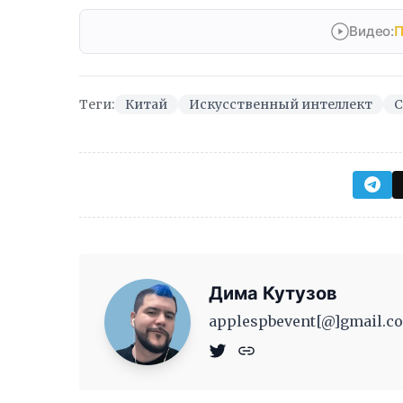
Видео:
П
Теги:
Китай
Искусственный интеллект
С
Дима Кутузов
applespbevent[@]gmail.co