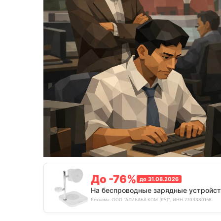
До -76%
до 31.08.2026
На беспроводные зарядные устройст
Реклама. ООО "АЛИБАБА.КОМ (РУ)", ИНН 7703380158