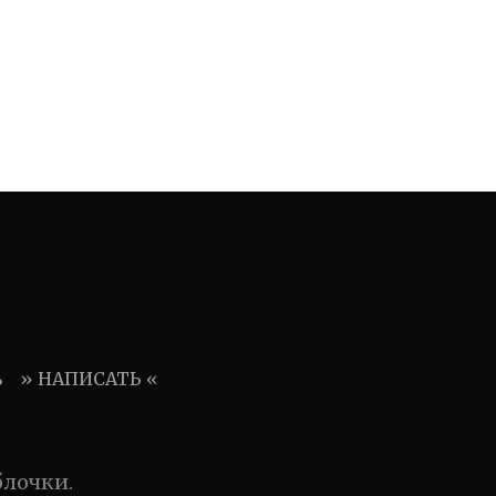
ь
» НАПИСАТЬ «
блочки.