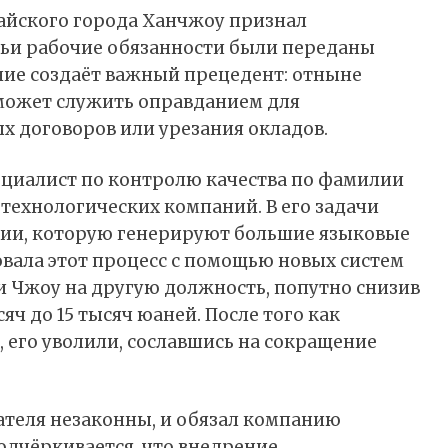
айского города Ханчжоу
признал
чьи рабочие обязанности были переданы
ние создаёт важный прецедент: отныне
 может служить оправданием для
 договоров или урезания окладов.
пециалист по контролю качества по фамилии
технологических компаний. В его задачи
ии, которую генерируют большие языковые
вала этот процесс с помощью новых систем
и Чжоу на другую должность, попутно снизив
яч до 15 тысяч юаней. После того как
, его уволили, сославшись на сокращение
дателя незаконны, и обязал компанию
одчёркивается, что внедрение