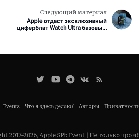
Следующий материал
Apple отдаст эксклюзивный
циферблат Watch Ultra базовым
моделям
Events
Что я здесь делаю?
Авторы
Приватност
ght 2017-2026, Apple SPb Event | Не только про я