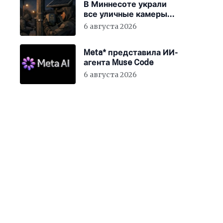
В Миннесоте украли
все уличные камеры
наблюдения
6 августа 2026
Meta* представила ИИ-
агента Muse Code
6 августа 2026