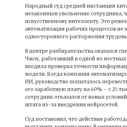
Народный суд средней инстанции кит
незаконным увольнение сотрудника, 
искусственному интеллекту. Это реше
автоматизация рабочих процессов не
одностороннего расторжения трудовых
В центре разбирательства оказался с
Чжоу, работавший в одной из местных 
входила проверка точности информац
модели. Когда компания автоматизиро
ИИ, руководство попыталось перевест
его заработную плату на 40% – с 25 тыс
сотрудник отказался от новых условий
штата из-за внедрения нейросетей.
Суд постановил, что действия работо
выплатить компенсацию. В решении п