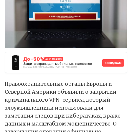
До -50%
до 31.08.2026
К СКИДКАМ
Защита экрана для мобильных телефонов
Реклама. ООО "АЛИБАБА.КОМ (РУ)", ИНН 7703380158
Правоохранительные органы Европы и
Северной Америки объявили о закрытии
криминального VPN-сервиса, который
злоумышленники использовали для
заметания следов при кибератаках, краже
данных и масштабном мошенничестве. О
завершении операции официально