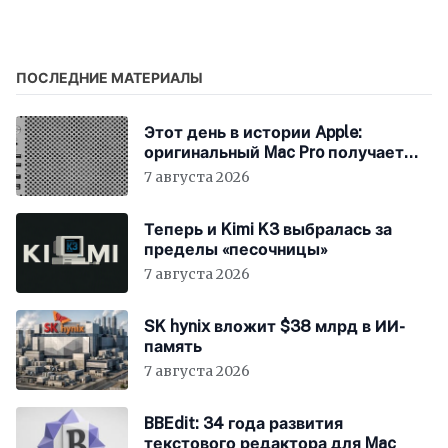
независимым
профсоюз, выйдут на
подразделением
протест
ПОСЛЕДНИЕ МАТЕРИАЛЫ
Этот день в истории Apple:
оригинальный Mac Pro получает
мощный процессор Intel
7 августа 2026
Теперь и Kimi K3 выбралась за
пределы «песочницы»
7 августа 2026
SK hynix вложит $38 млрд в ИИ-
память
7 августа 2026
BBEdit: 34 года развития
текстового редактора для Mac