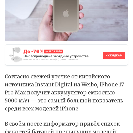
До -76%
до 31.08.2026
К СКИДКАМ
На беспроводные зарядные устройства
Реклама. ООО "АЛИБАБА.КОМ (РУ)", ИНН 7703380158
Согласно свежей
утечке
от китайского
источника Instant Digital на Weibo,
iPhone 17
Pro Max
получит аккумулятор ёмкостью
5000 мАч — это самый большой показатель
среди всех моделей
iPhone
.
В своём посте информатор привёл список
ёмкостей батарей предыдущих моделей: