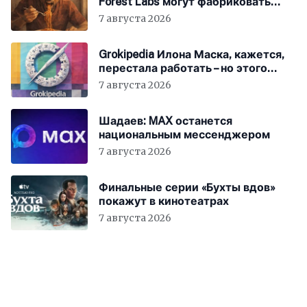
Forest Labs могут фабриковать
историю, как в «1984»
7 августа 2026
Grokipedia Илона Маска, кажется,
перестала работать – но этого
никто не заметил
7 августа 2026
Шадаев: MAX останется
национальным мессенджером
7 августа 2026
Финальные серии «Бухты вдов»
покажут в кинотеатрах
7 августа 2026