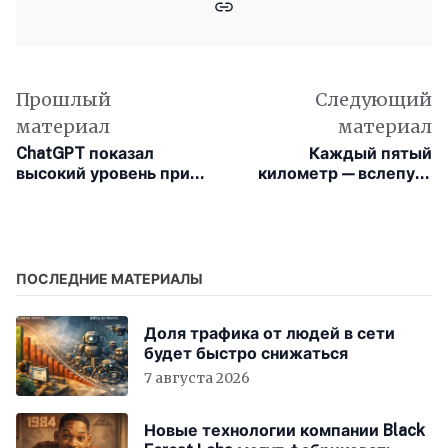
Прошлый
Следующий
материал
материал
ChatGPT показал
Каждый пятый
высокий уровень при
километр — вслепую:
пилотировании в
подростки за рулём
космическом
смотрят в телефон 21%
симуляторе
времени
ПОСЛЕДНИЕ МАТЕРИАЛЫ
Доля трафика от людей в сети
будет быстро снижаться
7 августа 2026
Новые технологии компании Black