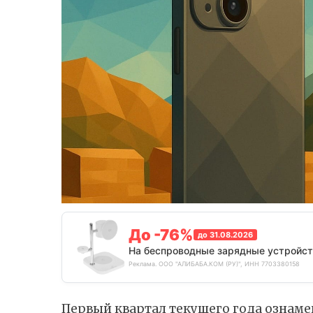
До -76%
до 31.08.2026
На беспроводные зарядные устройст
Реклама. ООО "АЛИБАБА.КОМ (РУ)", ИНН 7703380158
Первый квартал текущего года ознам