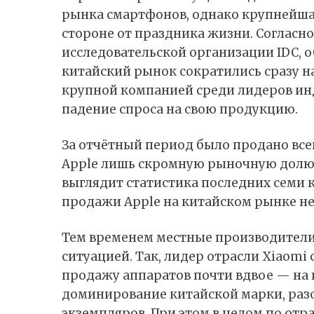
рынка смартфонов, однако крупнейшая
стороне от праздника жизни. Согласн
исследовательской организации IDC, 
китайский рынок сократились сразу на
крупной компанией среди лидеров ин
падение спроса на свою продукцию.
За отчётный период было продано все
Apple лишь скромную рыночную долю в
выглядит статистика последних семи к
продажи
Apple
на китайском рынке н
Тем временем местные производители
ситуацией. Так, лидер отрасли
Xiaomi
продажу аппаратов почти вдвое — на 
доминирование китайской марки, раз
экземпляров. При этом в целом по отра