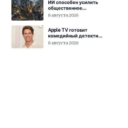
ИИ способен усилить
общественное
недовольство во всём
8 августа 2026
мире
Apple TV готовит
комедийный детектив
с Джеймсом
8 августа 2026
Марсденом