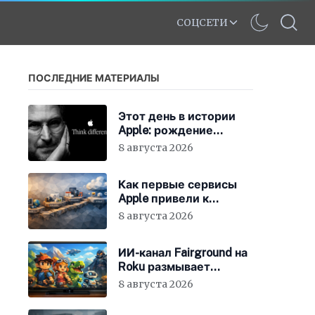
СОЦСЕТИ
ПОСЛЕДНИЕ МАТЕРИАЛЫ
Этот день в истории
Apple: рождение
нового слогана «Think
8 августа 2026
Different»
Как первые сервисы
Apple привели к
появлению iCloud
8 августа 2026
ИИ-канал Fairground на
Roku размывает
стандарты стриминга
8 августа 2026