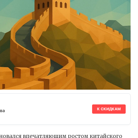
К СКИДКАМ
ва
еновался впечатляющим ростом китайского