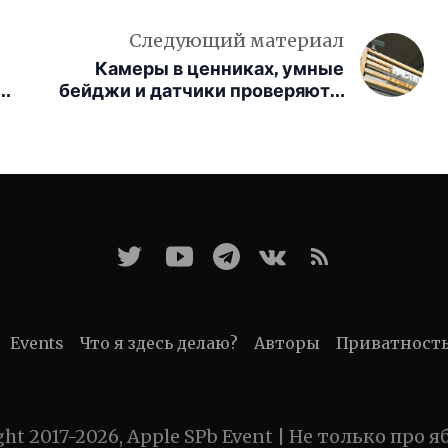
Следующий материал
Камеры в ценниках, умные
бейджи и датчики проверяют в
супермаркетах Москвы
Events
Что я здесь делаю?
Авторы
Приватност
ght 2017-2026, Apple SPb Event | Не только про я