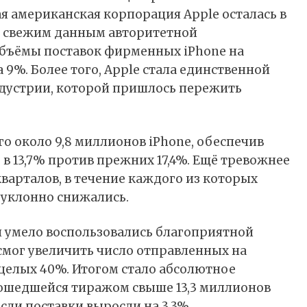
 американская корпорация Apple осталась в
о свежим
данным
авторитетной
объёмы поставок фирменных iPhone на
 9%. Более того, Apple стала единственной
дустрии, которой пришлось пережить
го около 9,8 миллионов
iPhone
, обеспечив
 13,7% против прежних 17,4%. Ещё тревожнее
варталов, в течение каждого из которых
еуклонно снижались.
 умело воспользовались благоприятной
смог увеличить число отправленных на
целых 40%. Итогом стало абсолютное
ошедшейся тиражом свыше 13,3 миллионов
сли поставки выросли на 3,3%.