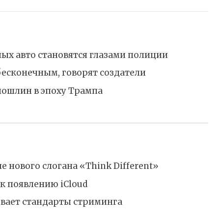
ых авто становятся глазами полиции
бесконечным, говорят создатели
пошлин в эпоху Трампа
е нового слогана «Think Different»
к появлению iCloud
ывает стандарты стриминга