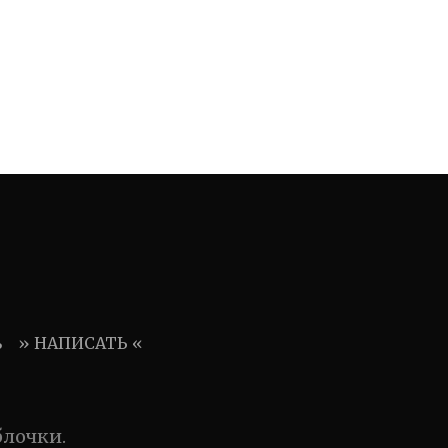
ь
» НАПИСАТЬ «
блочки.