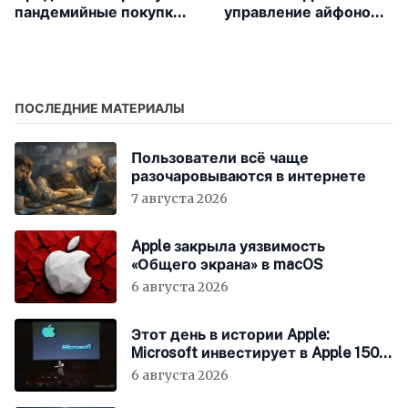
пандемийные покупки
управление айфоном с
начали устаревать
помощью силой мысли
ПОСЛЕДНИЕ МАТЕРИАЛЫ
Пользователи всё чаще
разочаровываются в интернете
7 августа 2026
Apple закрыла уязвимость
«Общего экрана» в macOS
6 августа 2026
Этот день в истории Apple:
Microsoft инвестирует в Apple 150
миллионов долларов
6 августа 2026