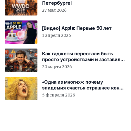
Петербурге!
27 мая 2026
[Видео] Apple: Первые 50 лет
1 апреля 2026
Как гаджеты перестали быть
просто устройствами и заставили
вас бесплатно работать
20 марта 2026
«Одна из многих»: почему
эпидемия счастья страшнее конца
света
5 февраля 2026