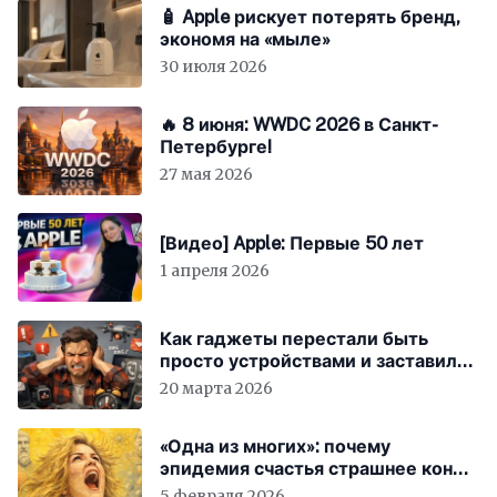
🧴 Apple рискует потерять бренд,
экономя на «мыле»
30 июля 2026
🔥 8 июня: WWDC 2026 в Санкт-
Петербурге!
27 мая 2026
[Видео] Apple: Первые 50 лет
1 апреля 2026
Как гаджеты перестали быть
просто устройствами и заставили
вас бесплатно работать
20 марта 2026
«Одна из многих»: почему
эпидемия счастья страшнее конца
света
5 февраля 2026