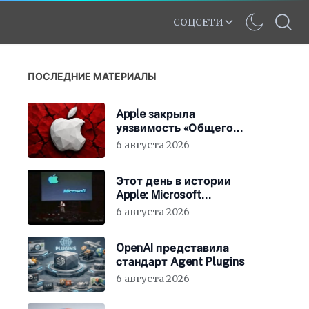
СОЦСЕТИ
ПОСЛЕДНИЕ МАТЕРИАЛЫ
Apple закрыла
уязвимость «Общего
экрана» в macOS
6 августа 2026
Этот день в истории
Apple: Microsoft
инвестирует в Apple
6 августа 2026
150 миллионов
долларов
OpenAI представила
стандарт Agent Plugins
6 августа 2026