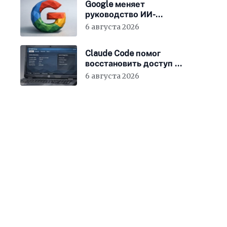
Google меняет
руководство ИИ-
направления
6 августа 2026
Claude Code помог
восстановить доступ к
BIOS ноутбука
6 августа 2026