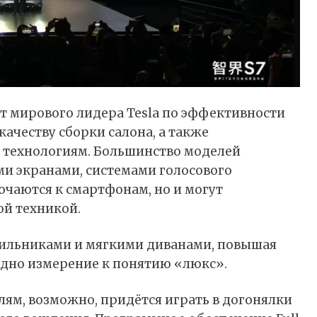
т мирового лидера Tesla по эффективности
ачеству сборки салона, а также
ехнологиям. Большинство моделей
 экранами, системами голосового
ючаются к смартфонам, но и могут
ой техникой.
дильниками и мягкими диванами, повышая
одно измерение к понятию «люкс».
лям, возможно, придётся играть в догонялки