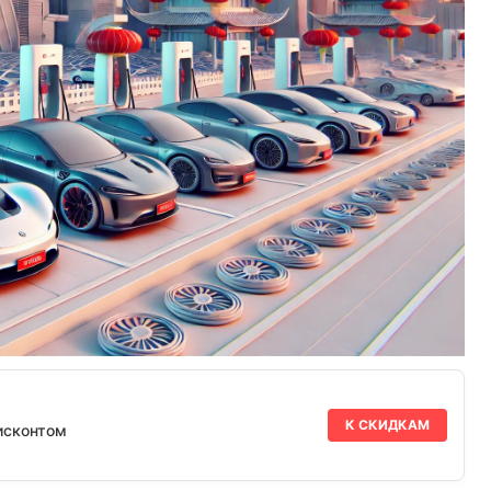
К СКИДКАМ
исконтом