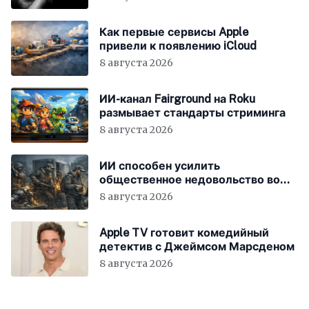
Как первые сервисы Apple
привели к появлению iCloud
8 августа 2026
ИИ-канал Fairground на Roku
размывает стандарты стриминга
8 августа 2026
ИИ способен усилить
общественное недовольство во
всём мире
8 августа 2026
Apple TV готовит комедийный
детектив с Джеймсом Марсденом
8 августа 2026