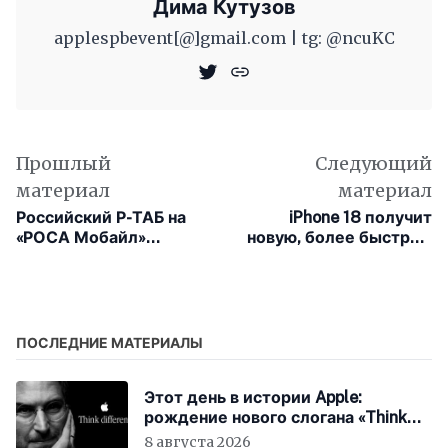
Дима Кутузов
applespbevent[@]gmail.com | tg: @ncuKC
Прошлый
Следующий
материал
материал
Российский Р-ТАБ на
iPhone 18 получит
«РОСА Мобайл»
новую, более быструю
выходит на
память, а все модели
рынок, чтобы
iPhone 17 — 12 ГБ ОЗУ
потеснить iPad
ПОСЛЕДНИЕ МАТЕРИАЛЫ
Этот день в истории Apple:
рождение нового слогана «Think
Different»
8 августа 2026