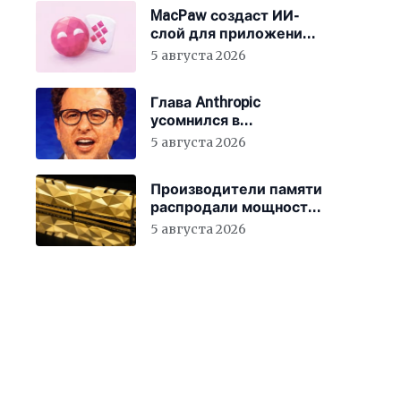
MacPaw создаст ИИ-
слой для приложений
Mac
5 августа 2026
Глава Anthropic
усомнился в
мотивации новых
5 августа 2026
сотрудников
Производители памяти
распродали мощности
до 2027 года
5 августа 2026