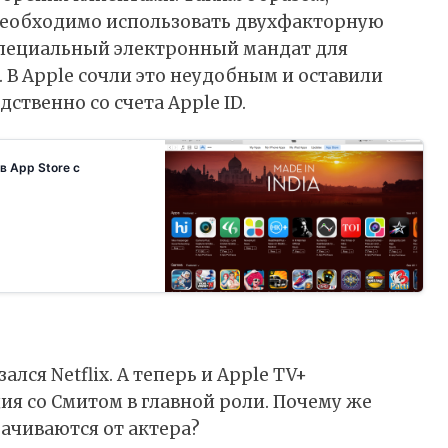
 необходимо использовать двухфакторную
специальный электронный мандат для
В Apple сочли это неудобным и оставили
ственно со счета Apple ID.
в App Store с
для оплаты подписки и покупки приложений. Это означает, что они больше не могут приобретать приложени
лся Netflix. А теперь и Apple TV+
я со Смитом в главной роли. Почему же
ачиваются от актера?