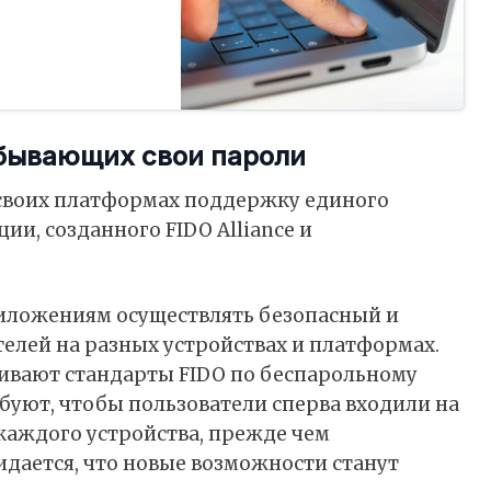
абывающих свои пароли
а своих платформах поддержку единого
и, созданного FIDO Alliance и
риложениям осуществлять безопасный и
телей на разных устройствах и платформах.
рживают стандарты FIDO по беспарольному
буют, чтобы пользователи сперва входили на
каждого устройства, прежде чем
идается, что новые возможности станут