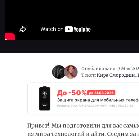
Опубликовано: 9 Мая 20
Текст:
Кира Смородина
,
До -50%
до 31.08.2026
Защита экрана для мобильных телеф
Реклама. ООО "АЛИБАБА.КОМ (РУ)", ИНН 7703380158
Привет! Мы подготовили для вас самы
из мира технологий и айти. Следим за