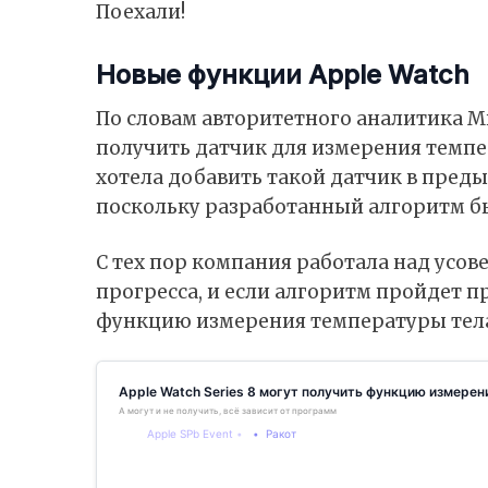
Поехали!
Новые функции Apple Watch
По словам авторитетного аналитика Ми
получить датчик для измерения темпер
хотела добавить такой датчик в пред
поскольку разработанный алгоритм б
С тех пор компания работала над усо
прогресса, и если алгоритм пройдет п
функцию измерения температуры тела 
Apple Watch Series 8 могут получить функцию измере
А могут и не получить, всё зависит от программного алгоритма
Apple SPb Event
Ракот