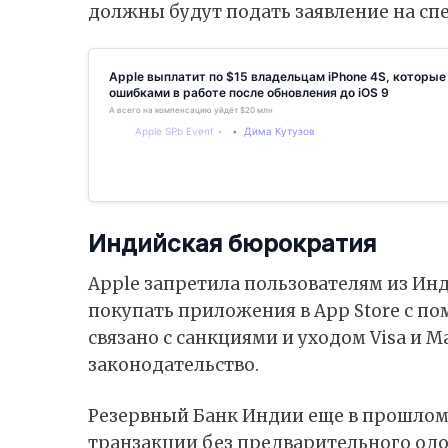
должны будут подать заявление на сп
Apple выплатит по $15 владельцам iPhone 4S, которые
ошибками в работе после обновления до iOS 9
А всего на компенсацию уйдёт $20 млн
Apple SPb Event
Дима Кутузов
Индийская бюрократия
Apple запретила пользователям из Инд
покупать приложения в App Store с по
связано с санкциями и уходом Visa и M
законодательство.
Резервный Банк Индии еще в прошлом
транзакции без предварительного одо