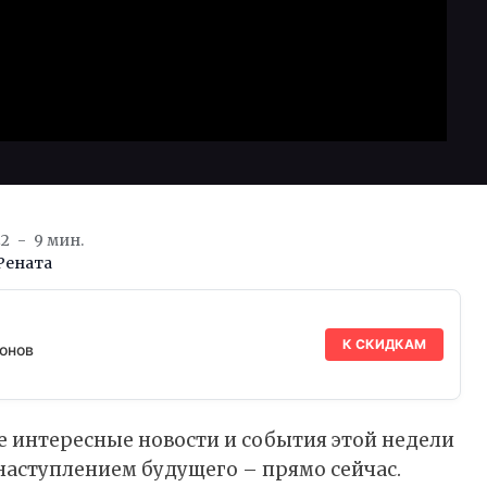
22
9 мин.
Рената
К СКИДКАМ
онов
е интересные новости и события этой недели
 наступлением будущего – прямо сейчас.