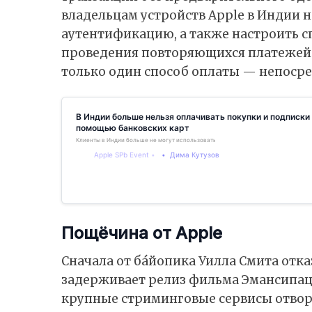
владельцам устройств Apple в Индии
аутентификацию, а также настроить 
проведения повторяющихся платежей. 
только один способ оплаты — непосред
В Индии больше нельзя оплачивать покупки и подписки 
помощью банковских карт
Клиенты в Индии больше не могут использовать дебетовые или кредитные карты 
Apple SPb Event
Дима Кутузов
Пощёчина от Apple
Сначала от бáйопика Уилла Смита отказа
задерживает релиз фильма Эмансипаци
крупные стриминговые сервисы отвор