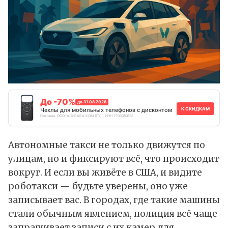
До -70%
до 31.08.2026
К СКИДКАМ
Чехлы для мобильных телефонов с дисконтом
Реклама. ООО "АЛИБАБА.КОМ (РУ)", ИНН 7703380158
Автономные такси не только движутся по
улицам, но и фиксируют всё, что происходит
вокруг. И если вы живёте в США, и видите
роботакси — будьте уверены, оно уже
записывает вас. В городах, где такие машины
стали обычным явлением, полиция всё чаще
запрашивает записи с их камер для