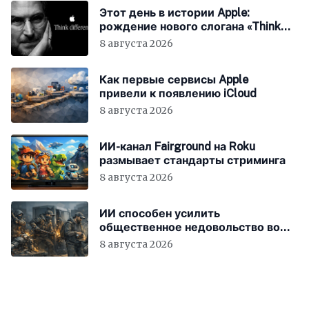
Этот день в истории Apple:
рождение нового слогана «Think
Different»
8 августа 2026
Как первые сервисы Apple
привели к появлению iCloud
8 августа 2026
ИИ-канал Fairground на Roku
размывает стандарты стриминга
8 августа 2026
ИИ способен усилить
общественное недовольство во
всём мире
8 августа 2026