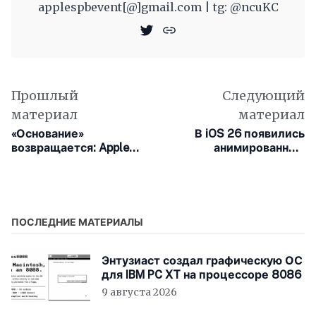
applespbevent[@]gmail.com | tg: @ncuKC
Прошлый
Следующий
материал
материал
«Основание»
В iOS 26 появились
возвращается: Apple
анимированные
представила трейлер
обложки альбомов на
третьего сезона
экране блокировки
ПОСЛЕДНИЕ МАТЕРИАЛЫ
Энтузиаст создал графическую ОС
для IBM PC XT на процессоре 8086
9 августа 2026