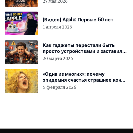
27 мая 2026
[Видео] Apple: Первые 50 лет
1 апреля 2026
Как гаджеты перестали быть
просто устройствами и заставили
вас бесплатно работать
20 марта 2026
«Одна из многих»: почему
эпидемия счастья страшнее конца
света
5 февраля 2026