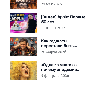
27 мая 2026
[Видео] Apple: Первые
50 лет
1 апреля 2026
Как гаджеты
перестали быть
просто устройствами и
20 марта 2026
заставили вас
бесплатно работать
«Одна из многих»:
почему эпидемия
счастья страшнее
5 февраля 2026
конца света