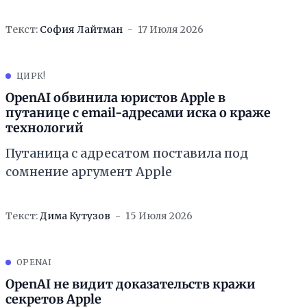
Текст:
София Лайтман
17 Июля 2026
ЦИРК!
OpenAI обвинила юристов Apple в
путанице с email-адресами иска о краже
технологий
Путаница с адресатом поставила под
сомнение аргумент Apple
Текст:
Дима Кутузов
15 Июля 2026
OPENAI
OpenAI не видит доказательств кражи
секретов Apple