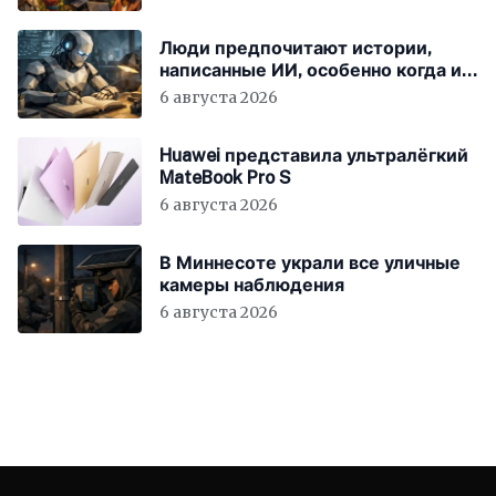
Люди предпочитают истории,
написанные ИИ, особенно когда им
говорят, что они были написаны
6 августа 2026
человеком
Huawei представила ультралёгкий
MateBook Pro S
6 августа 2026
В Миннесоте украли все уличные
камеры наблюдения
6 августа 2026