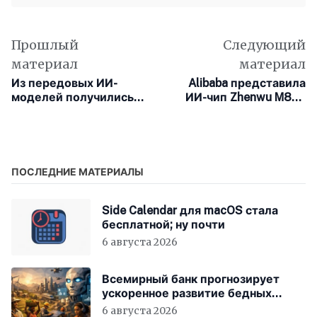
Прошлый
Следующий
материал
материал
Из передовых ИИ-
Alibaba представила
моделей получились
ИИ-чип Zhenwu M890
отвратительные
как отечественную
радиоведущие
альтернативу Nvidia
ПОСЛЕДНИЕ МАТЕРИАЛЫ
Side Calendar для macOS стала
бесплатной; ну почти
6 августа 2026
Всемирный банк прогнозирует
ускоренное развитие бедных
стран за счёт ИИ
6 августа 2026